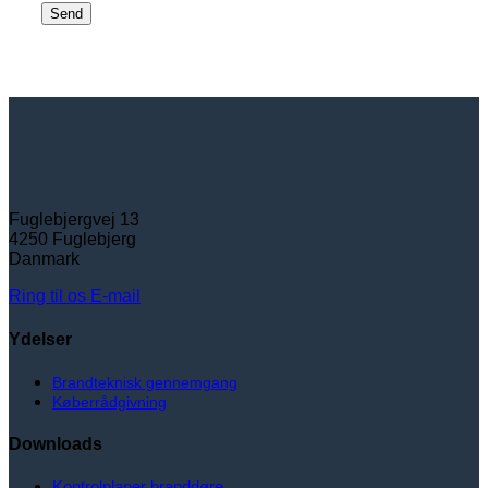
Fuglebjergvej 13
4250 Fuglebjerg
Danmark
Ring til os
E-mail
Ydelser
Brandteknisk gennemgang
Køberrådgivning
Downloads
Kontrolplaner branddøre